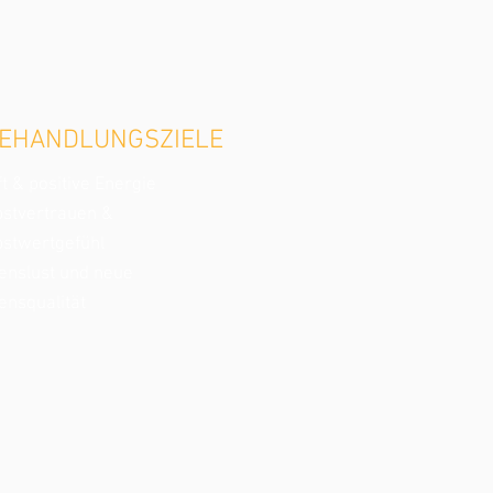
EHANDLUNGSZIELE
t & positive Energie
bstvertrauen &
bstwertgefühl
enslust und neue
ensqualität