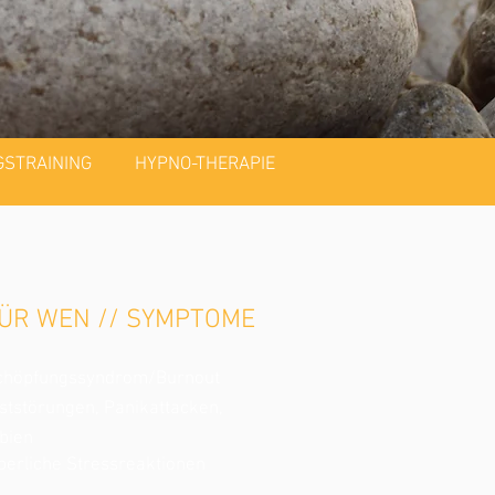
STRAINING
HYPNO-THERAPIE
ÜR WEN // SYMPTOME
chöpfungssyndrom/Burnout
ststörungen, Panikattacken,
bien
perliche Stressreaktionen