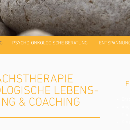
G
PSYCHO-ONKOLOGISCHE BERATUNG
ENTSPANNUNG
ÄCHSTHERAPIE
F
LOGISCHE LEBENS-
NG & COACHING
Ers
Ang
Pho
Kör