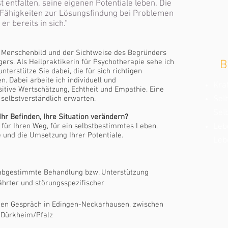
 entfalten, seine eigenen Potentiale leben. Die
Fähigkeiten zur Lösungsfindung bei Problemen
 er bereits in sich.“
 Menschenbild und der Sichtweise des Begründers
ers. Als Heilpraktikerin für Psychotherapie sehe ich
B
nterstütze Sie dabei, die für sich richtigen
 Dabei arbeite ich individuell und
Kraf
ositive Wertschätzung, Echtheit und Empathie. Eine
 selbstverständlich erwarten.
Sel
Sel
Ihr Befinden, Ihre Situation verändern?
für Ihren Weg, für ein selbstbestimmtes Leben,
Leb
 und die Umsetzung Ihrer Potentiale.
Leb
k abgestimmte Behandlung bzw. Unterstützung
hrter und störungsspezifischer
sten Gespräch in Edingen-Neckarhausen, zwischen
 Dürkheim/Pfalz