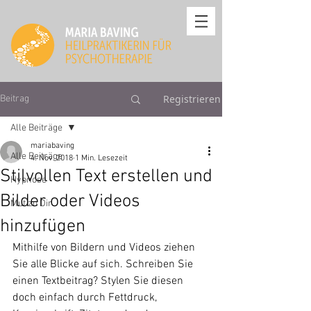
Registrieren
Beitrag
Alle Beiträge
mariabaving
Alle Beiträge
4. Nov. 2018
1 Min. Lesezeit
Stilvollen Text erstellen und
Hypnose
Bilder oder Videos
Mut zu Dir
hinzufügen
Mithilfe von Bildern und Videos ziehen 
Sie alle Blicke auf sich. Schreiben Sie 
einen Textbeitrag? Stylen Sie diesen 
doch einfach durch Fettdruck, 